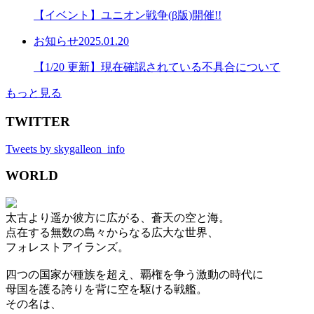
【イベント】ユニオン戦争(β版)開催!!
お知らせ
2025.01.20
【1/20 更新】現在確認されている不具合について
もっと見る
TWITTER
Tweets by skygalleon_info
WORLD
太古より遥か彼方に広がる、蒼天の空と海。
点在する無数の島々からなる広大な世界、
フォレストアイランズ。
四つの国家が種族を超え、覇権を争う激動の時代に
母国を護る誇りを背に空を駆ける戦艦。
その名は、