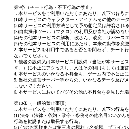
第9条（チート行為・不正行為の禁止）
1. 本サービスをご利用いただくにあたり、以下の各
(1)本サービスのキャラクター・アイテムその他のデー
(2)本サービスの利用方法として予め想定又は許容され
(3)自動操作ツール（マクロ）の利用及び当社が認め
(4)その他本サービスの解析、改ざん、改変、リバース
(5)その他本サービスの利用にあたり、本来の動作を
2. 本サービスを利用中であると否とを問わず、チー
ないでください。
3. 他者の設備又は本サービス用設備（当社が本サー
す。）に不正にアクセスし、又はその利用もしくは運営
4. 本サービスのいかなる不具合も、ゲーム内で不公正
5. 当社の運営サーバー等からの、いかなるデータ及
しないでください。
6. 本サービスにおいてバグその他の不具合を発見し
第10条（一般的禁止事項）
1. 本サービスをご利用いただくにあたり、以下の行為
(1) 法令（法律・条約・政令・条例その他名目のい
行為を勧誘または助長する行為。
(2) 他のお客様または第三者の権利（名誉権、プライ