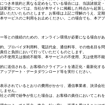
事項につき本規約と異なる定めをしている場合には、当該諸規定
、当該変更については、当社が本サイトに掲載した時点から起算
諾いただいたものとします。お客様は上記ご理解のうえ、定期
ちに本サービスのご利用をお止めください。この場合でも、本ア
ーバー等との接続のための、オンライン環境が必要になる場合が
の契約、プロバイダ利用料、電話代金、通信料等、その他名目を
責任と負担において行っていただくものとします。
環境の不使用又は接続不能等、本サービスの不使用、又は使用不
自動的に送信される、お客様のクライアントを適正化・最新化す
アップデート・データダウンロード等を実行ください。
別途表示されているとおりの費用がかかり、通信事業者、決済会
しません。
済会社との間で紛争が生じた場合は、お客様の責任においてこれ