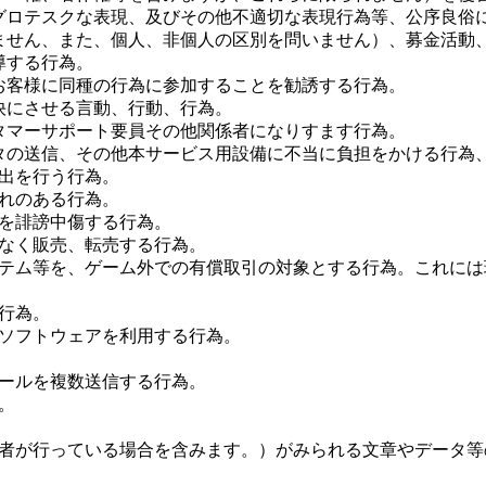
、グロテスクな表現、及びその他不適切な表現行為等、公序良俗
られません、また、個人、非個人の区別を問いません）、募金活
導する行為。
、お客様に同種の行為に参加することを勧誘する行為。
不快にさせる言動、行動、行為。
スタマーサポート要員その他関係者になりすます行為。
データの送信、その他本サービス用設備に不当に負担をかける行
届出を行う行為。
それのある行為。
スを誹謗中傷する行為。
可なく販売、転売する行為。
たアイテム等を、ゲーム外での有償取引の対象とする行為。これに
る行為。
のソフトウェアを利用する行為。
メールを複数送信する行為。
。
為を他者が行っている場合を含みます。）がみられる文章やデータ