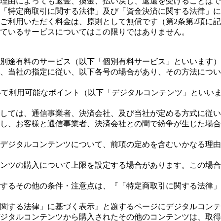
なる理由によっても返金、換金、払い戻し、返還を受けることは
、『「特定商取引に関する法律」及び「資金決済に関する法律」
スをご利用いただく料金は、原則として無償です（第2条第2項に
ているサービスについてはこの限りではありません。
いて別途有料のサービス（以下「個別有料サービス」といいます
には、当社の指定に従い、以下各号の場合があり、その方法につ
おいて利用可能なポイント（以下「デジタルコンテンツ」といい
に際しては、通信事業者、決済会社、及び当社が定める方式に従
に関し、お客様と通信事業者、決済会社との間で紛争が生じた場
及びデジタルコンテンツについて、前項の定めを含むいかなる理
ンテンツの購入について上限を設定する場合があります。この場
に関するその他の条件・注意点は、『「特定商取引に関する法律
済に関する法律」に基づく表示』と題するページにデジタルコン
ジタルコンテンツから購入されたその他のコンテンツは、取得