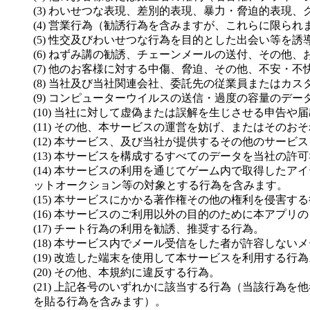
(3) わいせつな表現、差別的表現、暴力・脅迫的表現
(4) 営業行為（勧誘行為を含みますが、これらに限
(5) 性交及びわいせつな行為を目的とした出会い等を誘
(6) ねずみ講の勧誘、チェーンメールの送付、その他
(7) 他のお客様に対する中傷、脅迫、その他、不安・
(8) 当社及び当社関連会社、委託先の従業員またはカ
(9) コンピューターウイルスの送信・過度の容量の
(10) 当社に対して虚偽または誤解を生じさせる申告や
(11) その他、本サービスの運営を妨げ、またはそのお
(12) 本サービス、及び当社が提供するその他のサービ
(13) 本サービスを構成するすべてのデータを当社の許
(14) 本サービスの利用を通じてゲーム内で取得し
ットオークション等の対象とする行為を含みます。
(15) 本サービスにかかる著作権その他の権利を侵害す
(16) 本サービスのご利用以外の目的のために本アプリ
(17) チート行為の利用を勧誘、推奨する行為。
(18) 本サービス内でメール受信をした者が許容しない
(19) 改造した端末を使用して本サービスを利用する行為
(20) その他、本規約に違反する行為。
(21) 上記各号のいずれかに該当する行為（当該行
を貼る行為を含みます）。