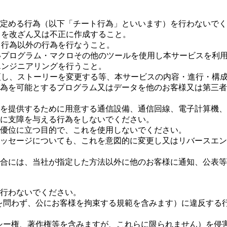
号に定める行為（以下「チート行為」といいます）を行わないで
タを改ざん又は不正に作成すること。
る行為以外の行為を行なうこと。
ないプログラム・マクロその他のツールを使用し本サービスを利
エンジニアリングを行うこと。
変更し、ストーリーを変更する等、本サービスの内容・進行・構
ト行為を可能とするプログラム又はデータを他のお客様又は第三
ビスを提供するために用意する通信設備、通信回線、電子計算機
に支障を与える行為をしないでください。
に優位に立つ目的で、これを使用しないでください。
びメッセージについても、これを意図的に変更し又はリバースエ
た場合には、当社が指定した方法以外に他のお客様に通知、公表
を行わないでください。
かんを問わず、公にお客様を拘束する規範を含みます）に違反す
バシー権、著作権等を含みますが、これらに限られません）を侵