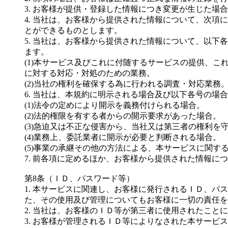
3. お客様が提供・登録した情報につき変更が生じた
4. 当社は、お客様から提供された情報について、次
とができるものとします。
5. 当社は、お客様から提供された情報について、以
ます。
(1)本サービス及びこれに付随するサービスの提供、
に対する対応・対処のための業務。
(2)当社の権利を確保する為に行われる調査・対応業務
6. 当社は、本規約に明示される場合及び以下各号の
(1)法令の定めにより開示を義務付けられる場合。
(2)法的権限を有する者からの開示要求があった場合。
(3)急迫又は不正な侵害から、当社又は第三者の権利
(4)業務上、委託業者に開示が必要と判断される場合。
(5)事業の承継その他の方法による、本サービスに関
7. 前各項に定めるほか、お客様から提供された情報
第8条（ＩＤ、パスワード等）
1. 本サービスに関連し、お客様に発行されるＩＤ、
た、その使用及び管理についてもお客様に一切の責任を
2. 当社は、お客様のＩＤ等が第三者に使用されたこ
3. お客様が管理されるＩＤ等によりなされた本サー