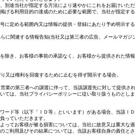
場合、別途当社が指定する方法により速やかにこれをお届けいた
項に掲げる利用目的の達成のために必要な範囲で、当社が指定す
下各号に定める範囲内又は情報の提供・登録にあたり予め明示す
これらに関連する情報告知(当社又は第三者の広告、メールマガ
。
場合を除き、お客様の事前の承諾なく、お客様から提供された情
を守り又は権利を回復するために止むを得ず開示する場合。
する営業の第三者への譲渡に伴って、当該譲渡先に対して提供さ
については、当社プライバシーポリシーに従い取り扱うものとし
パスワード等（以下「ＩＤ等」といいます）がある場合、当該Ｉ
負っていただきます。
とによってお客様が被る損害については、当社に故意又は重大な
ビスのご利用及びその結果については、当該お客様自身の責任と